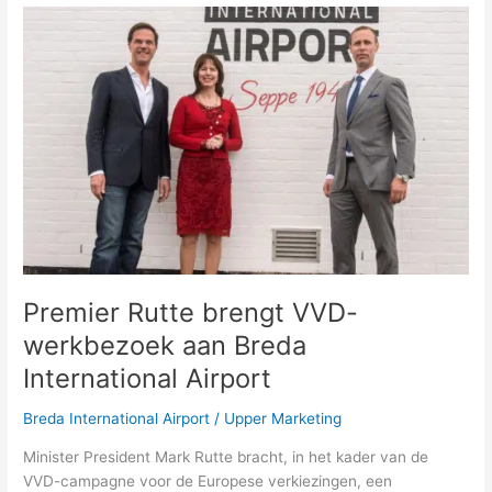
Premier
Rutte
brengt
VVD-
werkbezoek
aan
Breda
International
Airport
Premier Rutte brengt VVD-
werkbezoek aan Breda
International Airport
Breda International Airport
/
Upper Marketing
Minister President Mark Rutte bracht, in het kader van de
VVD-campagne voor de Europese verkiezingen, een